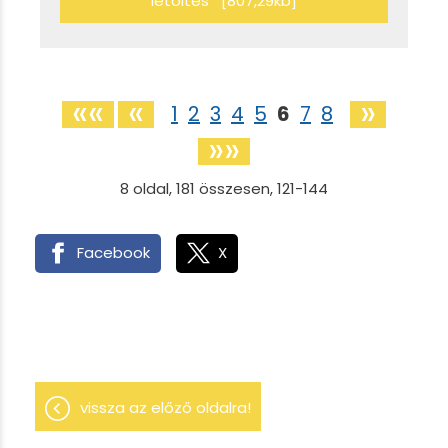
letöltés [807,29kb]
««
«
»
1
2
3
4
5
6
7
8
»»
8
oldal,
181
összesen,
121-144
Facebook
X
vissza az előző oldalra!