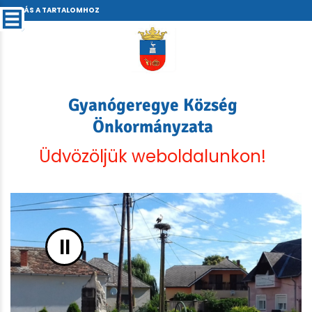
UGRÁS A TARTALOMHOZ
Gyanógeregye Község
Önkormányzata
Üdvözöljük weboldalunkon!
II