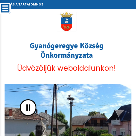
UGRÁS A TARTALOMHOZ
Gyanógeregye Község
Önkormányzata
Üdvözöljük weboldalunkon!
II