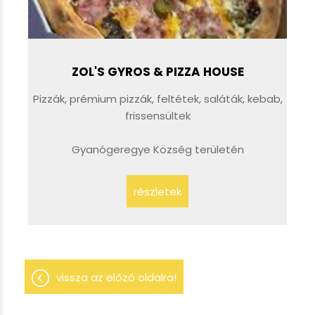
ZOL'S GYROS & PIZZA HOUSE
Pizzák, prémium pizzák, feltétek, saláták, kebab,
frissensültek
Gyanógeregye Község területén
HÁZHOZSZÁLLÍTÁSSAL is!
részletek
vissza az előző oldalra!