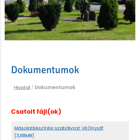
Dokumentumok
Hivatal
/
Dokumentumok
Csatolt fájl(ok)
Másolatkészítési szabályzat VKÖH.pdf
[3,88MB]