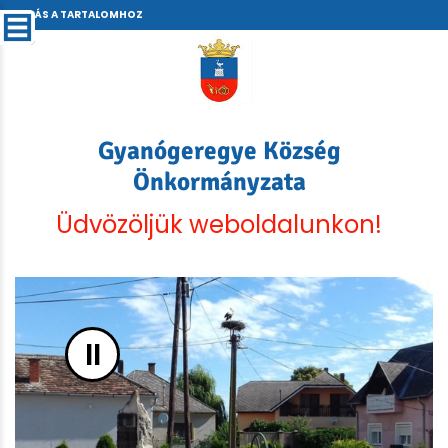
UGRÁS A TARTALOMHOZ
Gyanógeregye Község
Önkormányzata
Üdvözöljük weboldalunkon!
II