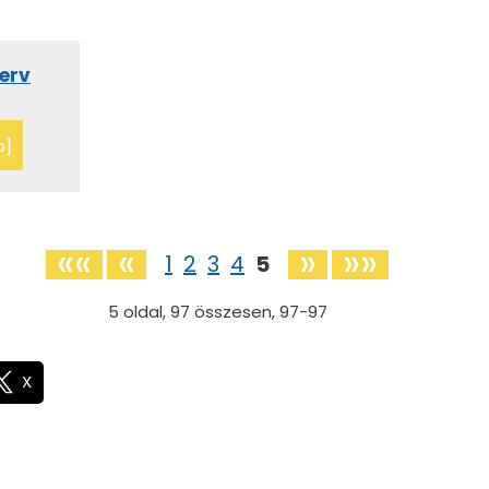
terv
b]
««
«
»
»»
1
2
3
4
5
5
oldal,
97
összesen,
97-97
X