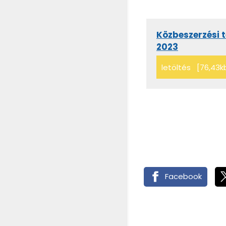
Közbeszerzési 
2023
letöltés [76,43k
Facebook