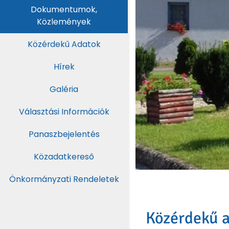
Dokumentumok,
Közlemények
Közérdekű Adatok
Hírek
Galéria
Választási Információk
Panaszbejelentés
Közadatkereső
Önkormányzati Rendeletek
Közérdekű 